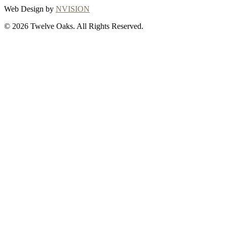
Web Design by
NVISION
© 2026 Twelve Oaks. All Rights Reserved.
Close
this
module
Thanks for
choosing Twelve
Oaks!
Explore with confidence at Twelve Oaks!
Customers who proceed with a flooring
purchase after ordering samples will receive
a full refund of their sample fees, ensuring a
seamless and worry-free shopping
experience. To initiate your refund or for any