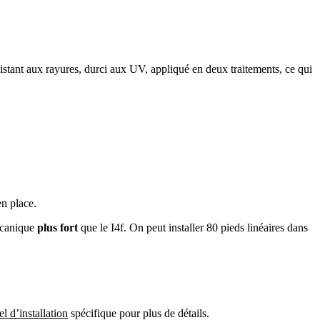
istant aux rayures, durci aux UV, appliqué en deux traitements, ce qui
en place.
mécanique
plus fort
que le I4f. On peut installer 80 pieds linéaires dans
l d’installation
spécifique pour plus de détails.