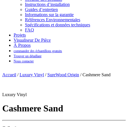
Instructions d’installation
Guides d’entretien
Informations sur la garantie
Références Environnementales
Spécifications et données techniques
FAQ
Projets
Visualiseur De Pièce
À Propos
commander des échantillons gratuits
Trouver un détaillant
Nous contacter
Accueil
/
Luxury Vinyl
/
SureWood Origin
/ Cashmere Sand
Luxury Vinyl
Cashmere Sand