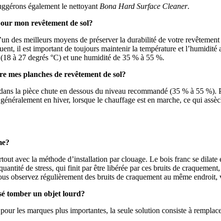
 suggérons également le nettoyant
Bona Hard Surface Cleaner
.
 pour mon revêtement de sol?
n des meilleurs moyens de préserver la durabilité de votre revêtement de
ent, il est important de toujours maintenir la température et l’humidi
(18 à 27 degrés °C) et une humidité de 35 % à 55 %.
re mes planches de revêtement de sol?
ans la pièce chute en dessous du niveau recommandé (35 % à 55 %). Par
t généralement en hiver, lorsque le chauffage est en marche, ce qui ass
me?
out avec la méthode d’installation par clouage. Le bois franc se dilate e
antité de stress, qui finit par être libérée par ces bruits de craquement,
vous observez régulièrement des bruits de craquement au même endroit, 
sé tomber un objet lourd?
 pour les marques plus importantes, la seule solution consiste à rempl