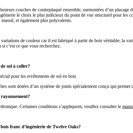
plusieurs couches de contreplaqué ensemble, surmontées d’un placage de
ingénierie le choix le plus judicieux du point de vue structurel pour le
c massif, et également plus polyvalents.
 variations de couleur car il est fabriqué à partir de bois véritable; la v
n si c’est ce que vous recherchez.
 de sol à coller?
pécial pour les revêtements de sol en bois
anches sont dotées d’un système de joints spécialement conçu qui permet d
ar rayonnement?
ydronique. Certaines conditions s’appliquent, veuillez consulter le
manue
n bois franc d’ingénierie de Twelve Oaks?