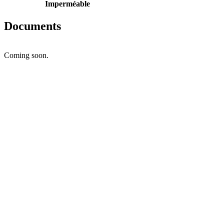
Imperméable
Documents
Coming soon.
EASY STROLL
Ajouter un échantillon au panier