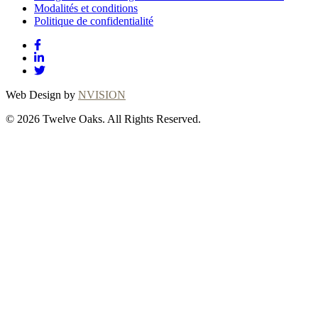
Modalités et conditions
Politique de confidentialité
Web Design by
NVISION
© 2026 Twelve Oaks. All Rights Reserved.
Close
this
module
Thanks for
choosing Twelve
Oaks!
Explore with confidence at Twelve Oaks!
Customers who proceed with a flooring