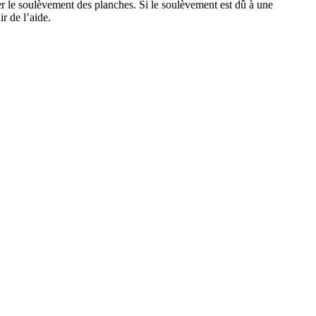
er le soulèvement des planches. Si le soulèvement est dû à une
r de l’aide.
ICOT FREEZE
er un échantillon au panier