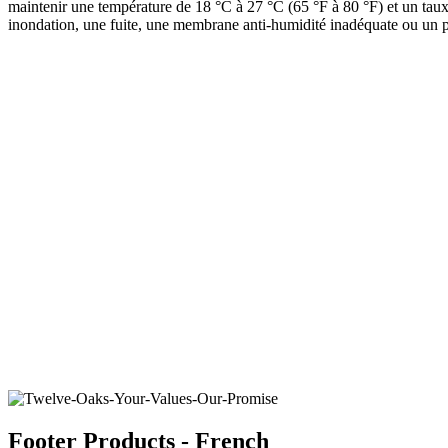
maintenir une température de 18 °C à 27 °C (65 °F à 80 °F) et un taux
inondation, une fuite, une membrane anti-humidité inadéquate ou un pr
STAMPEDE
TUNDRA
Ajouter un échantillon au panier
Ajouter un échantillon au panie
Footer Products - French