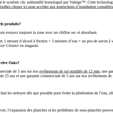
t le système clic authentifié homologué par Valinge™. Cette technologie 
euillez cliquer ici pour accéder aux instructions d’installation complètes
els produits?
puis essuyez toujours la zone avec un chiffon sec et absorbant.
ant: 1 mesure d’alcool à friction + 3 mesures d’eau + un peu de savon à v
oor Cleaner
en magasin.
Twelve Oaks?
merciale de 5 ans sur nos
revêtements de sol stratifiés de 12 mm
, une ga
le de 25 ans et une garantie commerciale de 5 ans sur nos revêtements de s
 faut les nettoyer dès que possible pour éviter la pénétration de l’eau, 
ent?
ecte, l’expansion des planches et les problèmes de sous-plancher peuve