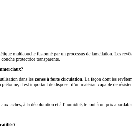
hétique multicouche fusionné par un processus de lamellation. Les revête
 couche protectrice transparente.
commerciaux?
utilisation dans les
zones à forte circulation
. La façon dont les revêteme
on piétonne, il est important de disposer d’un matériau capable de résist
aux taches, à la décoloration et à l’humidité, le tout à un prix abordable.
ratifiés?