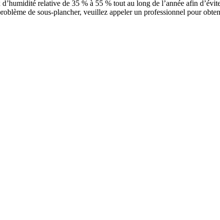
 d’humidité relative de 35 % à 55 % tout au long de l’année afin d’évit
oblème de sous-plancher, veuillez appeler un professionnel pour obteni
LIGHT BREEZE
MARIGOLD
APR
r
Ajouter un échantillon au panier
Ajouter un échantillon au panier
Ajout