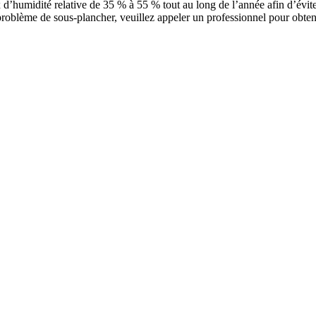
 d’humidité relative de 35 % à 55 % tout au long de l’année afin d’évit
oblème de sous-plancher, veuillez appeler un professionnel pour obteni
BEDROCK
PALOMA
AS
r
Ajouter un échantillon au panier
Ajouter un échantillon au panier
Ajout