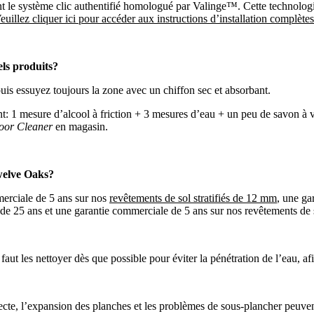
t le système clic authentifié homologué par Valinge™. Cette technologie 
euillez cliquer ici pour accéder aux instructions d’installation complètes
els produits?
puis essuyez toujours la zone avec un chiffon sec et absorbant.
ant: 1 mesure d’alcool à friction + 3 mesures d’eau + un peu de savon à v
oor Cleaner
en magasin.
Twelve Oaks?
merciale de 5 ans sur nos
revêtements de sol stratifiés de 12 mm
, une ga
le de 25 ans et une garantie commerciale de 5 ans sur nos revêtements de s
 faut les nettoyer dès que possible pour éviter la pénétration de l’eau, 
ent?
ecte, l’expansion des planches et les problèmes de sous-plancher peuve