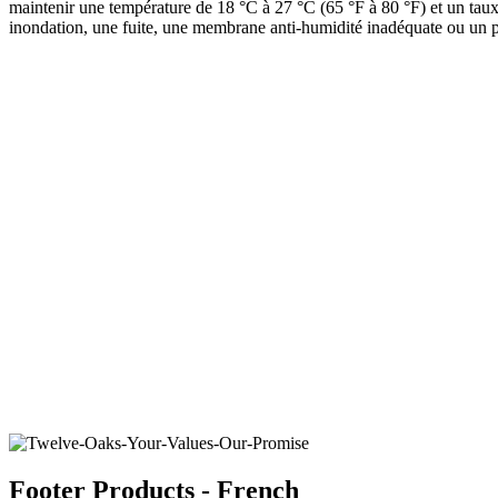
maintenir une température de 18 °C à 27 °C (65 °F à 80 °F) et un taux
inondation, une fuite, une membrane anti-humidité inadéquate ou un pr
LAUREL FLOWER
SEA SPRAY
Ajouter un échantillon au panier
Ajouter un échantillon au panie
Footer Products - French