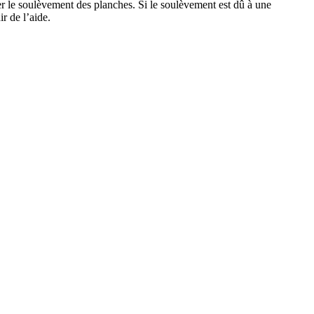
er le soulèvement des planches. Si le soulèvement est dû à une
r de l’aide.
TER
er un échantillon au panier