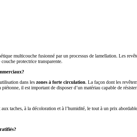
hétique multicouche fusionné par un processus de lamellation. Les revête
 couche protectrice transparente.
commerciaux?
utilisation dans les
zones à forte circulation
. La façon dont les revêteme
on piétonne, il est important de disposer d’un matériau capable de résist
aux taches, à la décoloration et à l’humidité, le tout à un prix abordable.
ratifiés?