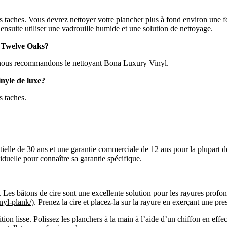
les taches. Vous devrez nettoyer votre plancher plus à fond environ une 
ensuite utiliser une vadrouille humide et une solution de nettoyage.
de Twelve Oaks?
s; nous recommandons le nettoyant Bona Luxury Vinyl.
nyle de luxe?
s taches.
ielle de 30 ans et une garantie commerciale de 12 ans pour la plupart de
iduelle
pour connaître sa garantie spécifique.
. Les bâtons de cire sont une excellente solution pour les rayures profo
nyl-plank/)
. Prenez la cire et placez-la sur la rayure en exerçant une pre
ition lisse. Polissez les planchers à la main à l’aide d’un chiffon en eff