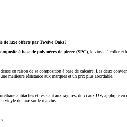
yle de luxe offerts par Twelve Oaks?
composite à base de polymères de pierre (SPC)
, le vinyle à coller e
us dense en raison de sa composition à base de calcaire. Les deux conv
re une meilleure résistance aux marques et un prix plus abordable.
éthane antitaches et résistant aux rayures, durci aux UV, appliqué en de
en vinyle de luxe sur le marché.
es.