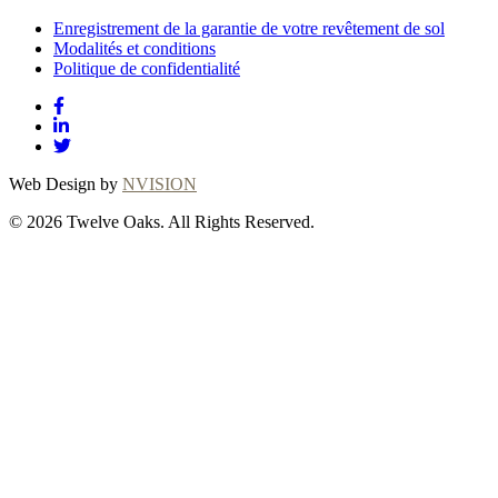
Enregistrement de la garantie de votre revêtement de sol
Modalités et conditions
Politique de confidentialité
Web Design by
NVISION
© 2026 Twelve Oaks. All Rights Reserved.
Close
this
module
Thanks for
choosing Twelve
Oaks!