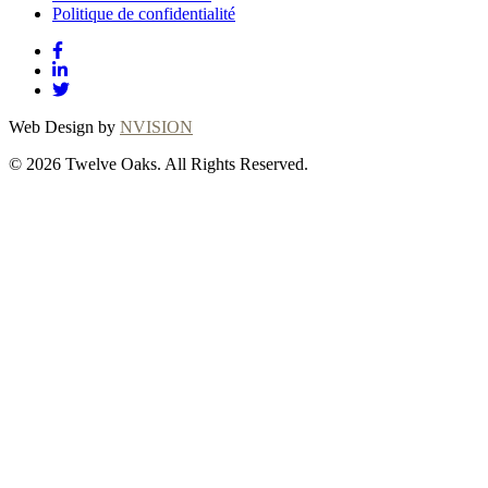
Politique de confidentialité
Web Design by
NVISION
© 2026 Twelve Oaks. All Rights Reserved.
Close
this
module
Thanks for
choosing Twelve
Oaks!
Explore with confidence at Twelve Oaks!
Customers who proceed with a flooring