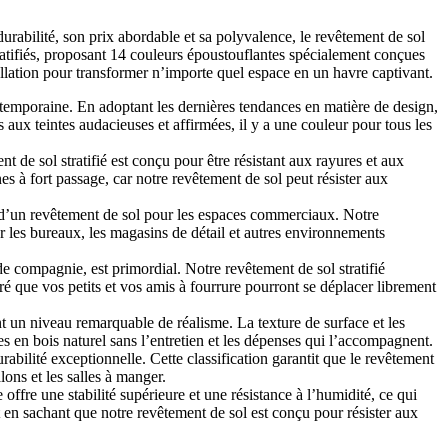
urabilité, son prix abordable et sa polyvalence, le revêtement de sol
ratifiés, proposant 14 couleurs époustouflantes spécialement conçues
nstallation pour transformer n’importe quel espace en un havre captivant.
ontemporaine. En adoptant les dernières tendances en matière de design,
ux teintes audacieuses et affirmées, il y a une couleur pour tous les
de sol stratifié est conçu pour être résistant aux rayures et aux
s à fort passage, car notre revêtement de sol peut résister aux
ité d’un revêtement de sol pour les espaces commerciaux. Notre
ur les bureaux, les magasins de détail et autres environnements
e compagnie, est primordial. Notre revêtement de sol stratifié
suré que vos petits et vos amis à fourrure pourront se déplacer librement
t un niveau remarquable de réalisme. La texture de surface et les
es en bois naturel sans l’entretien et les dépenses qui l’accompagnent.
rabilité exceptionnelle. Cette classification garantit que le revêtement
alons et les salles à manger.
re une stabilité supérieure et une résistance à l’humidité, ce qui
it en sachant que notre revêtement de sol est conçu pour résister aux