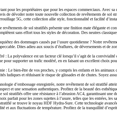
 tant pour les propriétaires que pour les espaces commerciaux. Avec sa d
vis de dévoiler notre toute nouvelle collection de revêtements de sol st
rouillage 5G, cette collection allie style, fonctionnalité et facilité d’i
 revêtements de sol stratifiés présente une finition mate élégante et c
tent sans effort tous les styles de décoration. Des neutres classiques a
nquiétez des dommages causés par l’usure quotidienne ? Notre revêtement 
peccable. Dites adieu aux soucis d’éraflures, de déversements et de zone
déré : La polyvalence est un facteur clé lorsqu’il s’agit de la convivial
çue pour supporter un trafic modéré, en en faisant un excellent choix po
ie : Le bien-être de vos proches, y compris les enfants et les animaux d
ivités ludiques et réduisant le risque de glissades et de chutes. Soyez as
ologie d’embossage enregistrée, notre revêtement de sol stratifié attein
aspect et une sensation authentiques. Profitez de la beauté des esthétiqu
sol stratifiés offre une résistance à l’abrasion AC4, garantissant une du
hoix parfait pour les zones sujettes à l’usure, telles que les entrées, les s
tifié se trouve le noyau HDF Hydra-Sure. Cette technologie avancée off
té et aux fluctuations de température. Profitez de la tranquillité d’espr