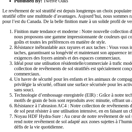
Published By:
Twelve Oaks
Le revêtement de sol stratifié est depuis longtemps un choix populaire
stratifié offre une multitude d’avantages. Aujourd’hui, nous sommes ra
pour l’est du Canada. De la belle finition mate à un solide profil de ver
Finition mate tendance et moderne : Notre nouvelle collection de
nous proposons une gamme impressionnante de couleurs qui complè
goûts et toutes les préférences en matière de style.
Résistance inébranlable aux rayures et aux taches : Vous vous i
taches, garantissant sa longévité et maintenant son apparence im
exigences des foyers animés et des espaces commerciaux.
Idéal pour une utilisation résidentielle/commerciale à trafic mo
collection de revêtements de sol stratifiés est spécialement con
commerciaux.
Un havre de sécurité pour les enfants et les animaux de compagn
privilégie la sécurité, offrant une surface sécurisée pour les act
sans souci.
Technologie d’embossage enregistrée (EIR) : Grâce à notre techn
motifs de grain de bois sont reproduits avec minutie, offrant un 
Résistance à l’abrasion AC4 : Notre collection de revêtements de 
de sol peut résister à une utilisation intensive, en en faisant un c
Noyau HDF Hydra-Sure : Au cœur de notre revêtement de sol stra
rend notre revêtement de sol adapté aux zones sujettes à l’humidi
défis de la vie quotidienne.