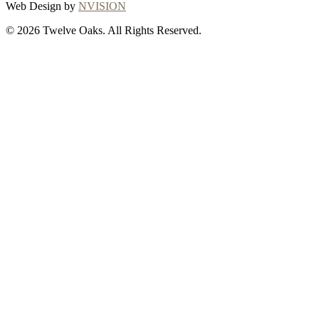
Web Design by
NVISION
© 2026 Twelve Oaks. All Rights Reserved.
Close
this
module
Thanks for
choosing Twelve
Oaks!
Explore with confidence at Twelve Oaks!
Customers who proceed with a flooring
purchase after ordering samples will receive
a full refund of their sample fees, ensuring a
seamless and worry-free shopping
experience. To initiate your refund or for any