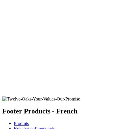
MOULAGE DE REVÊTEMENT DE SOL EN
VINYLE DE LUXE
Ajouter un échantillon au panier
Footer Products - French
Produits
Bois franc d’ingénierie