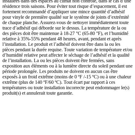
installées dans des espaces au climat non contrôlé, dans le cas d’une
résidence trois saisons. Pour éviter tout risque d’espacement, il est
fortement recommandé d’appliquer une mince quantité d’adhésif
pour vinyle de première qualité sur le système de joints d’extrémité
de chaque planche. Assurez-vous de nettoyer immédiatement toute
trace d’adhésif qui déborde sur le dessus. La température de la ou
des pièces doit être maintenue à 18-27 °C (65-80 °F), et l’humidité
relative à 35%-55% pendant 48 heures, avant, pendant et après
l’installation. Le produit et l’adhésif doivent être dans la ou les
pièces pendant la durée requise. Toute variation de température et/ou
d’humidité relative peut affecter le séchage de l’adhésif et la qualité
de l’installation. La ou les pièces doivent être fermées, sans
exposition aux éléments ou à la lumière directe du soleil pendant une
période prolongée. Les produits ne doivent en aucun cas être
exposés à un froid extrême (moins de 0 ºF /-15 ºC) ou à une chaleur
extrême (plus de 140 ºF/60 ºC). Tout écart par rapport à ces
températures ou toute installation incorrecte peut endommager le(s)
produit(s) et annulerait toute garantie.