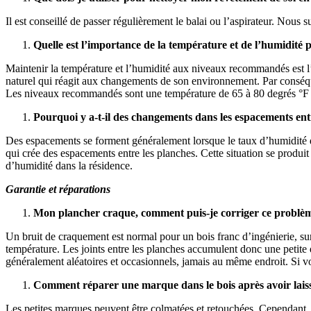
Il est conseillé de passer régulièrement le balai ou l’aspirateur. Nous
Quelle est l’importance de la température et de l’humidité
Maintenir la température et l’humidité aux niveaux recommandés est l’u
naturel qui réagit aux changements de son environnement. Par conséqu
Les niveaux recommandés sont une température de 65 à 80 degrés °F 
Pourquoi y a-t-il des changements dans les espacements ent
Des espacements se forment généralement lorsque le taux d’humidité d
qui crée des espacements entre les planches. Cette situation se produi
d’humidité dans la résidence.
Garantie et réparations
Mon plancher craque, comment puis-je corriger ce problè
Un bruit de craquement est normal pour un bois franc d’ingénierie, surt
température. Les joints entre les planches accumulent donc une petite qu
généralement aléatoires et occasionnels, jamais au même endroit. Si 
Comment réparer une marque dans le bois après avoir lais
Les petites marques peuvent être colmatées et retouchées. Cependant,