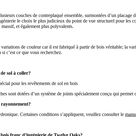
plusieurs couches de contreplaqué ensemble, surmontées d’un placage de
ingénierie le choix le plus judicieux du point de vue structurel pour le
c massif, et également plus polyvalents.
 variations de couleur car il est fabriqué à partir de bois véritable; la v
n si c’est ce que vous recherchez.
 de sol à coller?
pécial pour les revêtements de sol en bois
anches sont dotées d’un système de joints spécialement conçu qui permet d
ar rayonnement?
ydronique. Certaines conditions s’appliquent, veuillez consulter le
manue
n bois franc d’ingénierie de Twelve Oaks?