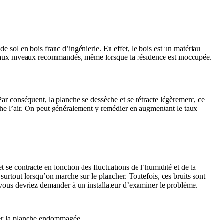
 sol en bois franc d’ingénierie. En effet, le bois est un matériau
té aux niveaux recommandés, même lorsque la résidence est inoccupée.
 conséquent, la planche se dessèche et se rétracte légèrement, ce
èche l’air. On peut généralement y remédier en augmentant le taux
t se contracte en fonction des fluctuations de l’humidité et de la
 surtout lorsqu’on marche sur le plancher. Toutefois, ces bruits sont
vous devriez demander à un installateur d’examiner le problème.
acer la planche endommagée.