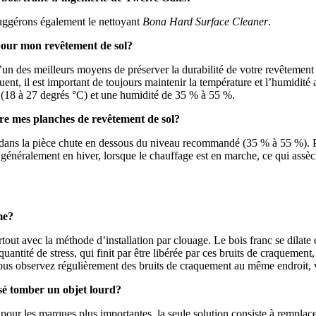
 suggérons également le nettoyant
Bona Hard Surface Cleaner
.
 pour mon revêtement de sol?
n des meilleurs moyens de préserver la durabilité de votre revêtement de
ent, il est important de toujours maintenir la température et l’humidi
(18 à 27 degrés °C) et une humidité de 35 % à 55 %.
re mes planches de revêtement de sol?
ans la pièce chute en dessous du niveau recommandé (35 % à 55 %). Par
t généralement en hiver, lorsque le chauffage est en marche, ce qui ass
me?
out avec la méthode d’installation par clouage. Le bois franc se dilate e
antité de stress, qui finit par être libérée par ces bruits de craquement,
vous observez régulièrement des bruits de craquement au même endroit, 
sé tomber un objet lourd?
 pour les marques plus importantes, la seule solution consiste à rempl