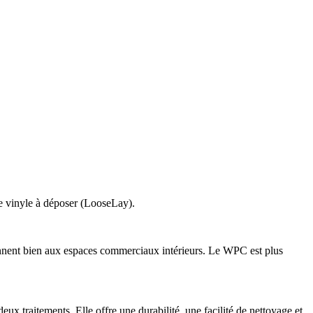
t le vinyle à déposer (LooseLay).
iennent bien aux espaces commerciaux intérieurs. Le WPC est plus
ux traitements. Elle offre une durabilité, une facilité de nettoyage et