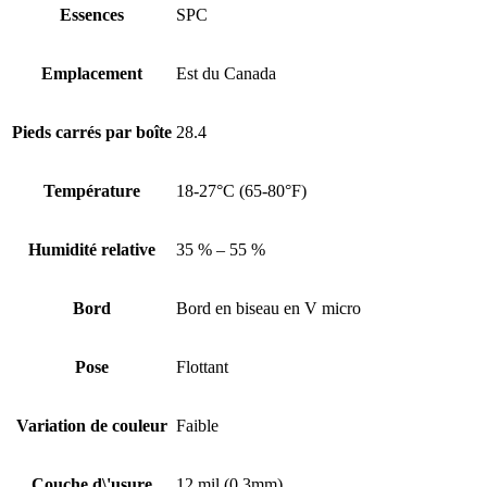
Essences
SPC
Emplacement
Est du Canada
Pieds carrés par boîte
28.4
Température
18-27°C (65-80°F)
Humidité relative
35 % – 55 %
Bord
Bord en biseau en V micro
Pose
Flottant
Variation de couleur
Faible
Couche d\'usure
12 mil (0.3mm)