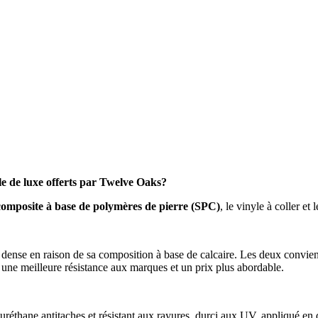
yle de luxe offerts par Twelve Oaks?
composite à base de polymères de pierre (SPC)
, le vinyle à coller e
us dense en raison de sa composition à base de calcaire. Les deux conv
re une meilleure résistance aux marques et un prix plus abordable.
éthane antitaches et résistant aux rayures, durci aux UV, appliqué en de