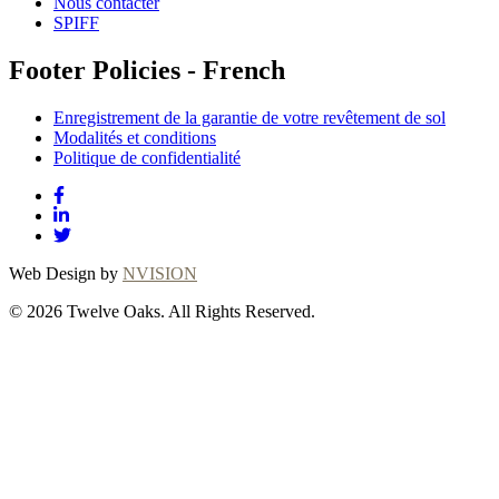
Nous contacter
SPIFF
Footer Policies - French
Enregistrement de la garantie de votre revêtement de sol
Modalités et conditions
Politique de confidentialité
Web Design by
NVISION
© 2026 Twelve Oaks. All Rights Reserved.
Close
this
module
Thanks for
choosing Twelve