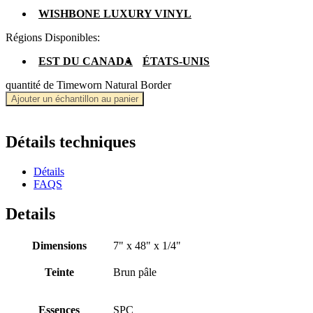
WISHBONE LUXURY VINYL
Régions Disponibles:
EST DU CANADA
ÉTATS-UNIS
quantité de Timeworn Natural Border
Ajouter un échantillon au panier
Détails techniques
Détails
FAQS
Details
Dimensions
7" x 48" x 1/4"
Teinte
Brun pâle
Essences
SPC