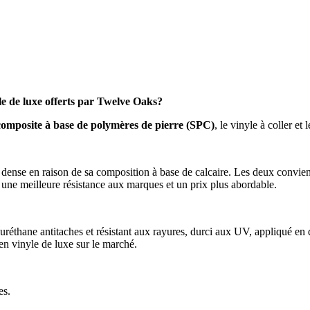
yle de luxe offerts par Twelve Oaks?
composite à base de polymères de pierre (SPC)
, le vinyle à coller e
us dense en raison de sa composition à base de calcaire. Les deux conv
re une meilleure résistance aux marques et un prix plus abordable.
éthane antitaches et résistant aux rayures, durci aux UV, appliqué en de
en vinyle de luxe sur le marché.
es.