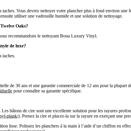
les taches. Vous devrez nettoyer votre plancher plus à fond environ une 
ensuite utiliser une vadrouille humide et une solution de nettoyage.
de Twelve Oaks?
s; nous recommandons le nettoyant Bona Luxury Vinyl.
nyle de luxe?
s taches.
ielle de 30 ans et une garantie commerciale de 12 ans pour la plupart de
iduelle
pour connaître sa garantie spécifique.
. Les bâtons de cire sont une excellente solution pour les rayures profo
nyl-plank/)
. Prenez la cire et placez-la sur la rayure en exerçant une pre
ition lisse. Polissez les planchers à la main à l’aide d’un chiffon en eff