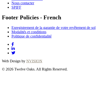
Nous contacter
SPIFF
Footer Policies - French
Enregistrement de la garantie de votre revêtement de sol
Modalités et conditions
Politique de confidentialité
Web Design by
NVISION
© 2026 Twelve Oaks. All Rights Reserved.
Close
this
module
Thanks for
choosing Twelve