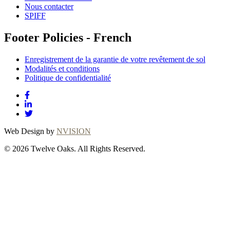
Nous contacter
SPIFF
Footer Policies - French
Enregistrement de la garantie de votre revêtement de sol
Modalités et conditions
Politique de confidentialité
Web Design by
NVISION
© 2026 Twelve Oaks. All Rights Reserved.
Close
this
module
Thanks for
choosing Twelve