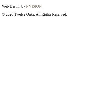
Web Design by
NVISION
© 2026 Twelve Oaks. All Rights Reserved.
Close
this
module
Thanks for
choosing Twelve
Oaks!
Explore with confidence at Twelve Oaks!
Customers who proceed with a flooring
purchase after ordering samples will receive
a full refund of their sample fees, ensuring a
seamless and worry-free shopping
experience. To initiate your refund or for any