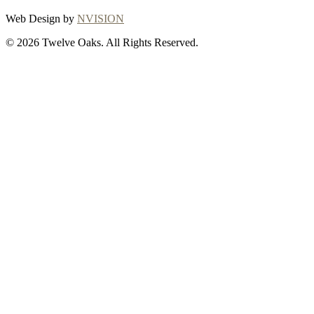
Web Design by
NVISION
© 2026 Twelve Oaks. All Rights Reserved.
Close
this
module
Thanks for
choosing Twelve
Oaks!
Explore with confidence at Twelve Oaks!
Customers who proceed with a flooring
purchase after ordering samples will receive
a full refund of their sample fees, ensuring a
seamless and worry-free shopping
experience. To initiate your refund or for any