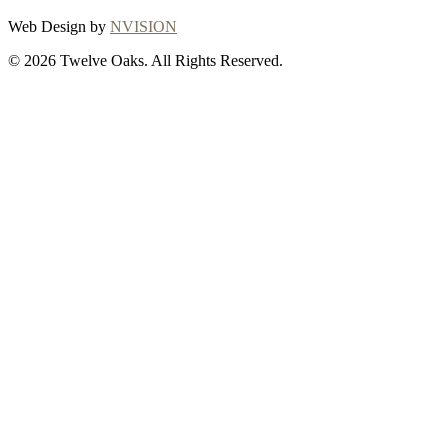
Web Design by
NVISION
© 2026 Twelve Oaks. All Rights Reserved.
Close
this
module
Thanks for
choosing Twelve
Oaks!
Explore with confidence at Twelve Oaks!
Customers who proceed with a flooring
purchase after ordering samples will receive
a full refund of their sample fees, ensuring a
seamless and worry-free shopping
experience. To initiate your refund or for any