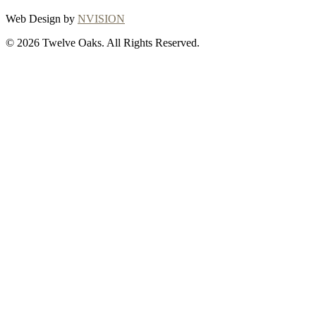
Web Design by
NVISION
© 2026 Twelve Oaks. All Rights Reserved.
Close
this
module
Thanks for
choosing Twelve
Oaks!
Explore with confidence at Twelve Oaks!
Customers who proceed with a flooring
purchase after ordering samples will receive
a full refund of their sample fees, ensuring a
seamless and worry-free shopping
experience. To initiate your refund or for any